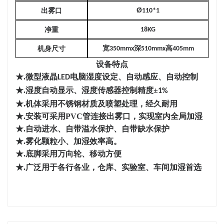
Ø
出雾口
110*1
净重
18KG
宽
深
高
机身尺寸
350mmx
510mmx
405mm
设备特点
★.
微型液晶
电脑湿度设定、自动感应、自动控制
LED
★.
湿度自动显示、湿度传感器控制精度
±
1%
★.机体采用不锈钢材质及喷塑处理，经久耐用
★.安装可采用PVC管连接出雾口，实现室内全局加湿
★.自动进水、自带溢水保护、自带缺水保护
★.
雾化颗粒小、加湿效率高
。
★.底脚
采用万向轮、移动方便
★.广泛用于各行各业，仓库、实验室、车间加湿首选