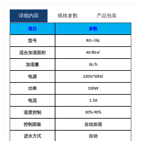
详细内容
规格参数
产品包装
项目
参数
~16
型号
RG
L
㎡
适合加湿面积
40-80
加湿量
6L/h
电源
220V/50HZ
功率
330W
电流
1.5A
湿度控制
30%-90%
控制面板
自动加湿
进水方式
自动