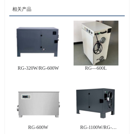
相关产品
RG-320W/RG-600W
RG—600L
RG-600W
RG-1100W/RG-
1200W/RG-1500W