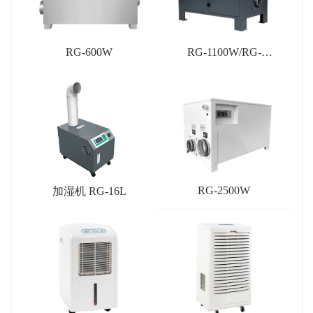
RG-600W
RG-1100W/RG-
1200W/RG-1500W
RG-2500W
加湿机 RG-16L